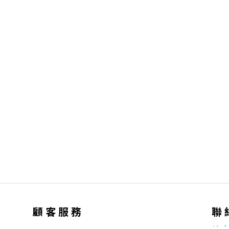
顧 客 服 務
聯 