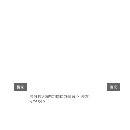
售完
售完
設計款V領四釦開襟針織背心-淺灰
NT$599