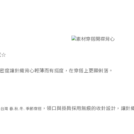
感☆
織密度讓針織背心輕薄而有挺度，在穿搭上更顯俐落。
，領口與掛肩採用無痕的收針設計，讓針
灣 春.秋.冬. 季節穿搭