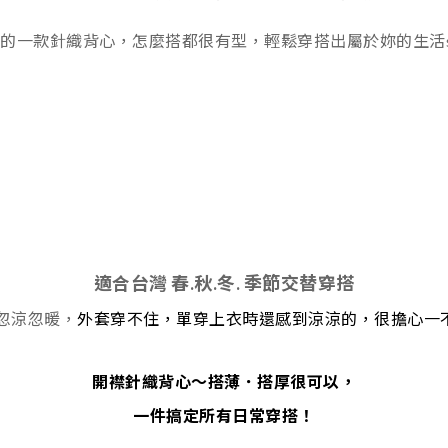
的一款針織背心，怎麼搭都很有型，輕鬆穿搭出屬於妳的生活st
適合台灣 春.秋.冬. 季節交替穿搭
忽涼忽暖，
外套穿不住，單穿上衣時還感到涼涼的，很
擔心一
開襟針織背心～搭薄．搭厚很可以，
一件搞定所有日常穿搭！