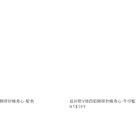
開襟針織背心-駝色
設計款V領四釦開襟針織背心-牛仔藍
NT$599