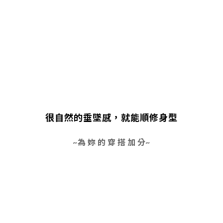
很自然的垂墜感，就能順修身型
~為 妳 的 穿 搭 加 分~