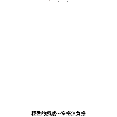
1
2
»
輕盈的觸感～穿搭無負擔