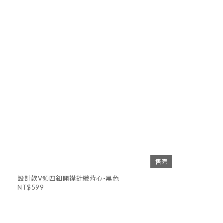
售完
設計款V領四釦開襟針織背心-黑色
NT$599