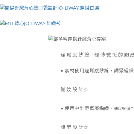
蓬 鬆 感 紗 線 ~ 輕 薄 微 挺 的 觸 
• 素材使用蓬鬆感紗線，調緊編
織 紋 設 計☆
• 使用中針距單層編織，
薄度很適合台
版 型 設 計☆