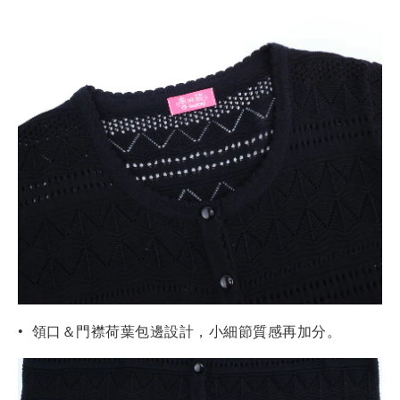
• 
 領口＆門襟荷葉包邊設計，小細節質感再加分。