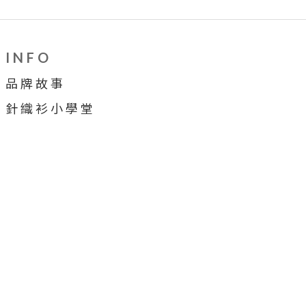
I N F O
品 牌 故 事
針 織 衫 小 學 堂
穿 搭 牆
合 作 提 案
顧 客 服 務
售 後 服 務
會 員 制 度
購 物 須 知