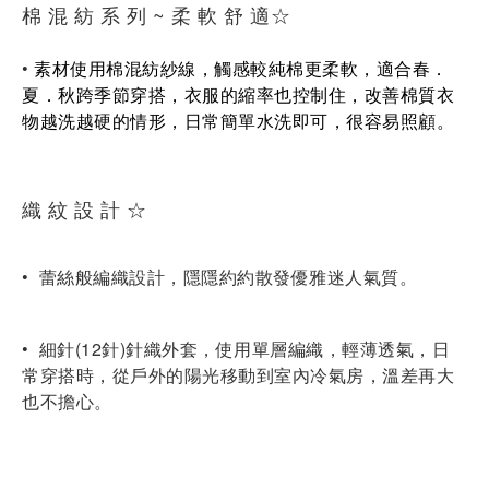
棉 混 紡 系 列 ~ 柔 軟 舒 適☆
•
素材使用棉混紡紗線，觸感較純棉更柔軟，適合春．
夏．秋跨季節穿搭，衣服的縮率也控制住，改善棉質衣
物越洗越硬的情形，日常簡單水洗即可，很容易照顧。
織 紋 設 計
☆
• 
 蕾絲般編織設計，隱隱約約散發優雅迷人氣質。
• 
 細針(12針)針織外套，使用單層編織，輕薄透氣，日
常穿搭時，從戶外的陽光移動到室內冷氣房，溫差再大
也不擔心。