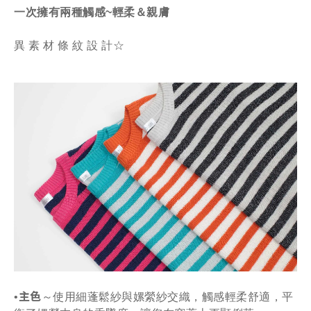
一次擁有兩種觸感~
輕柔＆
親膚
異 素 材 條 紋 設 計
☆
主色
•
～使用細蓬鬆紗與嫘縈紗交織，觸感輕柔舒適，平