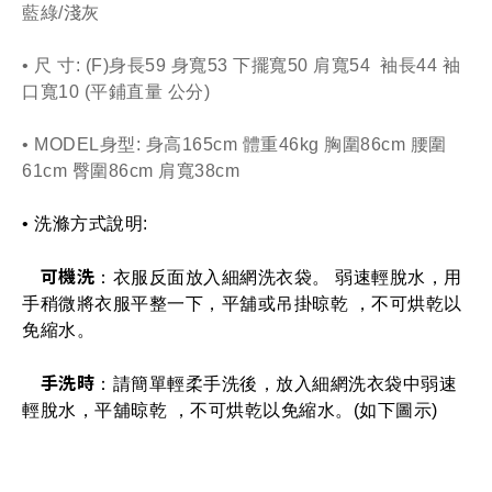
藍綠/淺灰 
• 尺 寸: (F)身長59 身寬53 下擺寬50 肩寬54  袖長44 袖
口寬10 (平鋪直量 公分)
• MODEL身型: 身高165cm 體重46kg 胸圍86cm 腰圍
61cm 臀圍86cm 肩寬38cm
• 洗滌方式說明: 
可機洗
：衣服反面放入細網洗衣袋。 弱速輕脫水，用
手稍微將衣服平整一下，平舖或吊掛晾乾 ，不可烘乾以
免縮水。
手洗時
：請簡單輕柔手洗後，放入細網洗衣袋中弱速
輕脫水，平舖晾乾 ，不可烘乾以免縮水。(如下圖示)