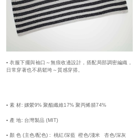
• 衣服下擺與袖口～無痕收邊設計
，搭配局部調密編織，
日常穿著也不易鬆垮～質感穿搭
。
• 素 材: 嫘縈9% 聚酯纖維17% 聚丙烯腈74%
• 產 地: 台灣製品 
(MIT)
• 顏 色 (主色/配色) :  桃紅/深藍  橙色/淺米   杏色/深灰   