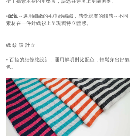
衡了嫘縈本身的垂墜度，讓您在穿著上更顯俐落。
配色
•
～
選用細緻的毛巾紗編織，感受親膚的觸感～
不同
素材在一件針織衫上呈現獨特立體感。
織 紋 設 計☆
• 百搭的細條紋設計，運用鮮明對比配色，輕鬆穿出好氣
色。