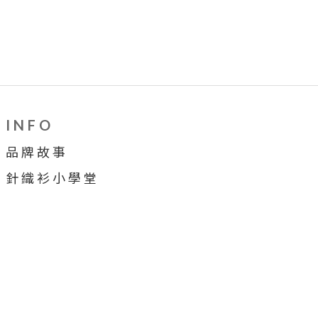
I N F O
品 牌 故 事
針 織 衫 小 學 堂
穿 搭 牆
合 作 提 案
顧 客 服 務
售 後 服 務