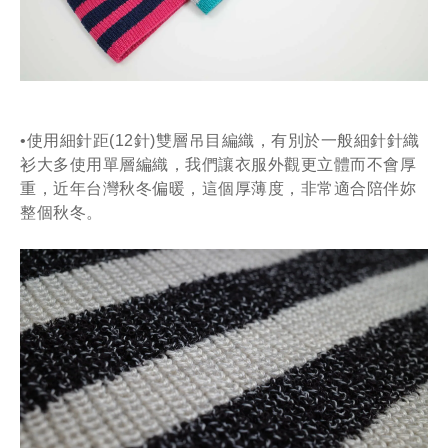
•使用細針距(12針)雙層吊目編織，有別於一般細針針織
衫大多使用單層編織，我們讓衣服外觀更立體而不會厚
重，近年台灣秋冬偏暖，這個厚薄度，非常適合陪伴妳
整個秋冬。