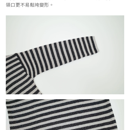
領口更不易鬆垮變形。