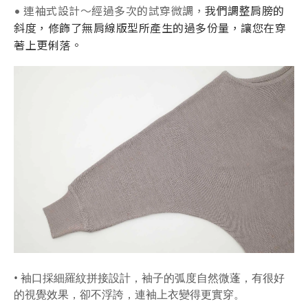
• 連袖式設計～經過多次的試穿微調，
我們調整肩膀的
斜度，修飾了無肩線版型所產生的過多份量，讓您在穿
著上更俐落。
• 袖口採細羅紋拼接設計，
袖子的弧度自然微蓬，有很好
的視覺效果，卻不浮誇，連袖上衣變得更實穿。