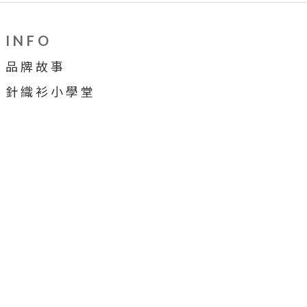
I N F O
品 牌 故 事
針 織 衫 小 學 堂
穿 搭 牆
合 作 提 案
顧 客 服 務
售 後 服 務
會 員 制 度
購 物 須 知
詐 騙 宣 導