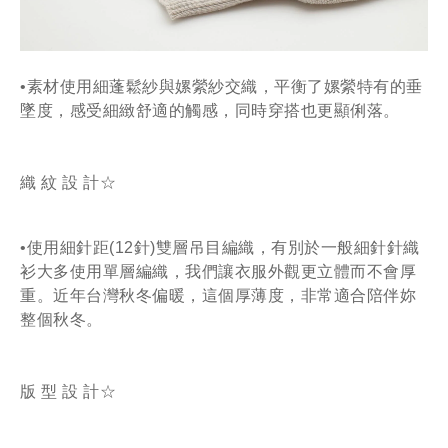
•素材使用細蓬鬆紗與嫘縈紗交織，
平衡了嫘縈特有的垂
墜度
，感受
細緻舒適的觸感，同時穿搭也更顯俐落。
織 紋 設 計☆
•使用細針距(12針)雙層吊目編織，有別於一般細針針織
衫大多使用單層編織，我們讓衣服外觀更立體而不會厚
重
。
近年台灣秋冬偏暖，這個厚薄度，非常適合陪伴妳
整個秋冬。
版 型 設 計☆