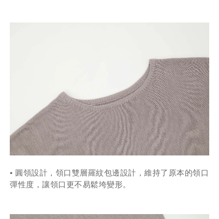
• 圓領設計，領口雙層羅紋包邊設計，維持了原本的領口
彈性度，讓領口更不易鬆垮變形。