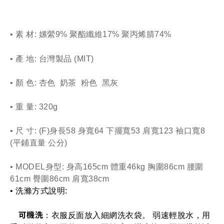
• 素 材: 嫘縈9% 聚酯纖維17% 聚丙烯腈74%
• 產 地: 台灣製品 
(MIT)
• 顏 色: 杏色  奶茶  粉色  黑灰　
• 重 量: 320g 
• 尺 寸: (F)身長58 身寬64 下擺寬53 肩寬123 袖口寬8 
(平鋪直量 公分)
• MODEL身型: 身高165cm 體重46kg 胸圍86cm 腰圍
61cm 臀圍86cm 肩寬38cm
• 洗滌方式說明: 
可機洗
：衣服反面放入細網洗衣袋。 弱速輕脫水，用