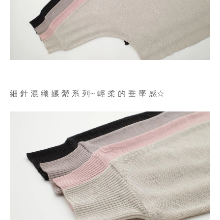
細 針 混 織 嫘 縈 系 列~ 輕 柔 的 垂 墜 感☆