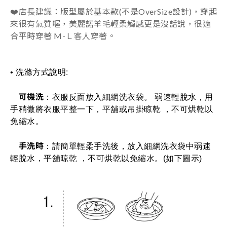
❤️店長建議：版型屬於基本款(不是OverSize設計)，穿起
來很有氣質喔，美麗諾羊毛輕柔
觸感更是沒話說，很
適
合平時穿著 M-Ｌ
客人穿著。
• 洗滌方式說明: 
可機洗
：衣服反面放入細網洗衣袋。 弱速輕脫水，用
手稍微將衣服平整一下，平舖或吊掛晾乾 ，不可烘乾以
免縮水。
手洗時
：請簡單輕柔手洗後，放入細網洗衣袋中弱速
輕脫水，平舖晾乾 ，不可烘乾以免縮水。(如下圖示)