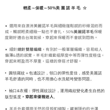
輕柔～保暖～50%美 麗 諾 羊 毛 ☆
• 選用來自澳洲美麗諾羊毛與細緻蓬鬆感的紗線混紡而
成，觸感輕柔細緻一點也不會扎，50%
美麗諾羊毛
保暖
度剛好適合台灣氣候，穿起來保暖而不會感到悶熱。
• 細針
總針雙層編織
，有別於一般單層編織，容易給人
偏薄&
透的感覺，羊毛針織套組厚度中等而彈性度極佳，
穿起來輕盈而不厚重
，這樣的穿搭才舒服
。
•  圓領羅紋＋包邊設計，領口的彈性度佳，感受美麗諾
羊毛舒適的同時，也不用擔心水洗鬆垮變形問題。
• 
 袖口&衣襬：彈性羅紋設計，運用織紋變化產生自然的
，穿起來優雅迷人
版型弧度
。
• 羊毛外套選用
天然的貝殼釦縫製，藏著隱約的光澤