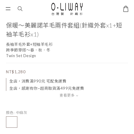
保暖～美麗諾羊毛兩件套組(針織外套x1+短
袖羊毛衫x1)
長袖羊毛外套+短袖羊毛衫
跨季節穿搭～春．秋．冬
Twin Set Design
NT$1,280
全店，消費滿990元 宅配免運費
全店，感謝有你~超商取貨滿499元免運費
查看更多
顏色
: 中麻灰