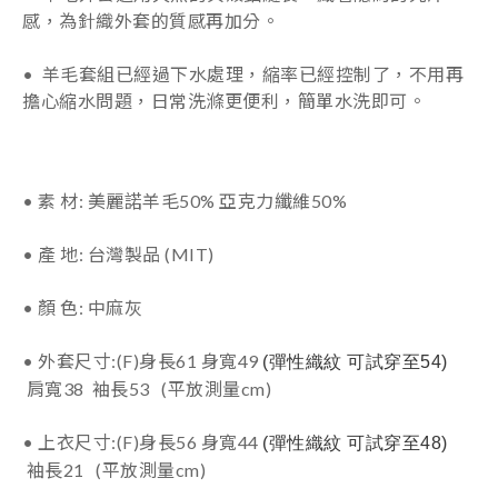
感，為針織外套的質感再加分。
• 羊毛套組已經過下水處理，縮率已經控制了，不用再
擔心縮水問題，日常洗滌更便利，簡單水洗即可。
• 素 材: 美麗諾羊毛50% 亞克力纖維50%
• 產 地: 台灣製品 (MIT)
• 顏 色: 中麻灰
• 外套
尺
寸:(F)身長61 身寬49
(彈性織紋 可試穿至54)
肩寬38 袖長53 (平放測量cm)
• 上衣
尺
寸:(F)身長56 身寬44
(彈性織紋 可試穿至48)
袖長21 (平放測量cm)