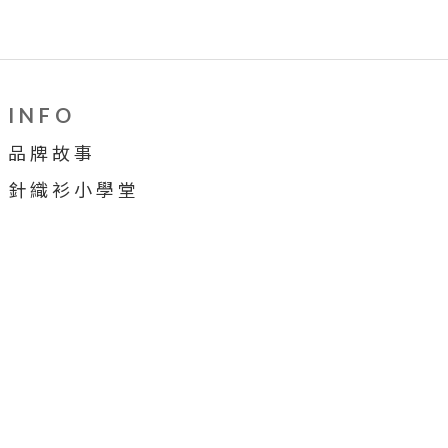
I N F O
品 牌 故 事
針 織 衫 小 學 堂
穿 搭 牆
合 作 提 案
顧 客 服 務
售 後 服 務
會 員 制 度
購 物 須 知