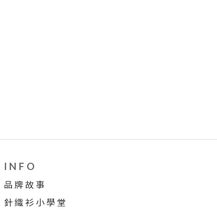
I N F O
品 牌 故 事
針 織 衫 小 學 堂