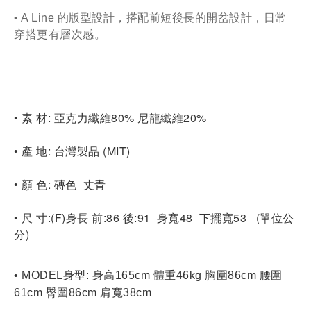
• A Line 的版型設計，搭配前短後長的開岔設計
，日常
穿搭更有層次感
。
• 素 材: 亞克力纖維80% 尼龍纖維20%
• 產 地: 台灣製品 (MIT)
• 顏 色: 磚色  丈青        	
• 尺 寸:(F)身長 前:86 後:91  身寬48  下擺寬53
  (單位公
分)
• MODEL身型: 身高165cm 體重46kg 胸圍86cm 腰圍
61cm 臀圍86cm 肩寬38cm