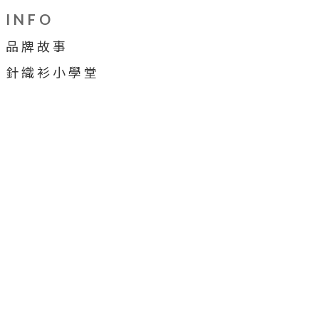
I N F O
品 牌 故 事
針 織 衫 小 學 堂
穿 搭 牆
合 作 提 案
顧 客 服 務
售 後 服 務
會 員 制 度
購 物 須 知
詐 騙 宣 導