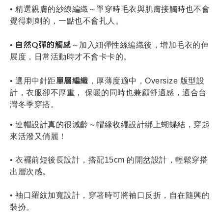
• 精選親膚的紗線編織～單穿時
毛衣與肌膚接觸時也不會
覺得刺刺的，
一點也不會扎人
。
自然
Q彈的觸感
•
～加入細彈性絲編織後，增加毛衣的伸
展度，日常活動時才不會卡卡的
。
單層編織
• 選用中針距
，
厚薄度適中
，
Oversize 版型設
計
，
衣服卻不厚重
，
保暖的同時
也兼顧舒適感
，適合台
灣冬季穿搭。
• 連帽設計真的很減齡～帽緣收繩設計綁上蝴蝶結，穿起
來活潑又俏麗！
• 衣襬
前短後
長設計，搭配15cm 的
開岔設計，輕鬆穿搭
出層次感
。
• 袖口羅紋加寬設計
，穿著時可將袖口反折
，自在隨興的
裝扮
。