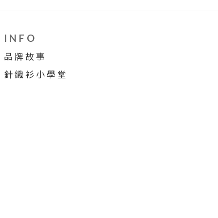
I N F O
品 牌 故 事
針 織 衫 小 學 堂
穿 搭 牆
合 作 提 案
顧 客 服 務
售 後 服 務
會 員 制 度
購 物 須 知
詐 騙 宣 導