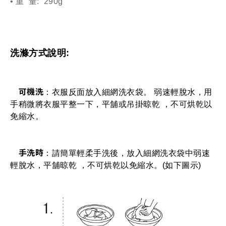
• 重  量:  290g
洗滌方式說明: 
可機洗
：衣服反面放入細網洗衣袋。 弱速輕脫水，用
手稍微將衣服平整一下，平舖或吊掛晾乾 ，不可烘乾以
免縮水。
手洗時
：請簡單輕柔手洗後，放入細網洗衣袋中弱速
輕脫水，平舖晾乾 ，不可烘乾以免縮水。(如下圖示)