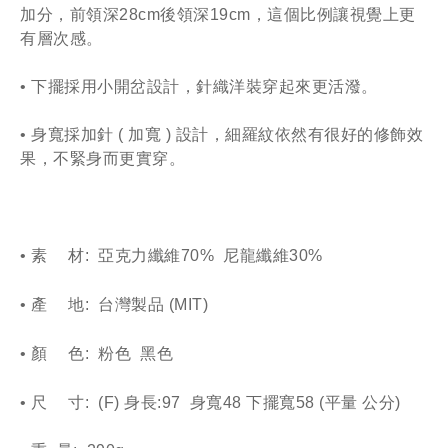
加分，前領深28cm後領深19cm，這個比例讓視覺上更
有層次感。
• 下擺採用小開岔設計，針織洋裝穿起來更活潑。
• 身寬採加針 ( 加寬 ) 設計，細羅紋依然有很好的修飾效
果，不緊身而更實穿。
• 素
材:  亞克力纖維70%  尼龍纖維30%
• 產
地:  台灣製品 (MIT)
• 顏
色:  粉色  黑色 
• 尺
寸:  (F) 身長:97  身寬48 下擺寬58 (平量 公分)