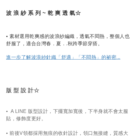
波 浪 紗 系 列 ~ 乾 爽 透 氣☆
• 素材選用乾爽感的波浪紗編織，透氣不悶熱，整個人也
舒服了，適合台灣春．夏．.秋跨季節穿搭。
進一步了解波浪紗針織「舒適」「不悶熱」的祕密...
版 型 設 計☆
•  A LINE 版型設計，下擺寬加寬後，下半身就不會太服
貼，修飾度更好。
• 前後V領都採用無痕的收針設計，領口無接縫，質感大