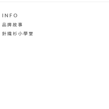
I N F O
品 牌 故 事
針 織 衫 小 學 堂
穿 搭 牆
合 作 提 案
顧 客 服 務
售 後 服 務
會 員 制 度
購 物 須 知
詐 騙 宣 導