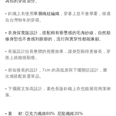
為你的穿搭加分
。
• 針織上衣使用
單層織紋編織
，穿著上並不會厚重，很適
合台灣秋冬的穿搭。
• 衣身採寬版設計，搭配稍有垂墜感的毛海紗線，自然順
修身型也不會感到膨膨的，流行與實穿性都能兼顧。
• 長版設計拉長整體的視覺效果，讓身型顯得更修長，穿
搭上就能很顯瘦。
• 前短後長的設計，7cm 的高低差與下擺開岔設計，層
次感搭配首選單品。
• 下擺羅文加高設計，素色長版針織上衣也能展現簡潔俐
落。
• 素     材: 亞克力纖維80%  尼龍纖維20% 