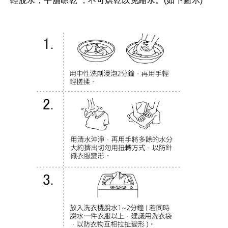
輕脫水，平舖晾乾 ，不可烘乾以免縮水。(如下圖示)