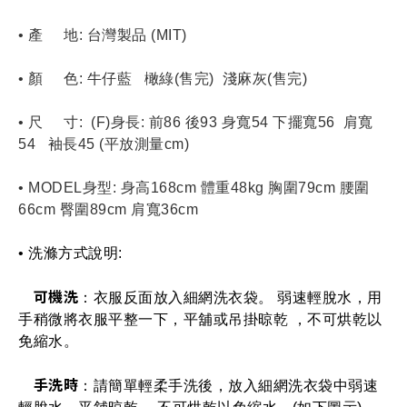
• 產     地: 台灣製品 (MIT)
• 顏     色: 牛仔藍   橄綠(售完)  
淺麻灰(售完)
• 尺     寸:  (F)身長: 前86 後93 身寬54 下擺寬56  肩寬
54   袖長45 (平放測量cm)
• MODEL身型: 身高168cm 體重48kg 胸圍79cm 腰圍
66cm 臀圍89cm 肩寬36cm  
• 洗滌方式說明: 
可機洗
：衣服反面放入細網洗衣袋。 弱速輕脫水，用
手稍微將衣服平整一下，平舖或吊掛晾乾 ，不可烘乾以
免縮水。
手洗時
：請簡單輕柔手洗後，放入細網洗衣袋中弱速