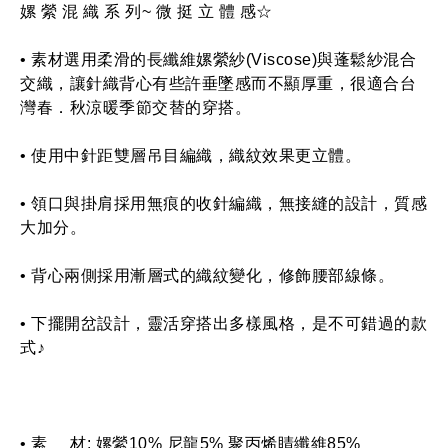
嫘 縈 混 織 系 列~ 微 挺 立 體 感☆
• 素材選用柔滑的長纖維嫘縈紗(Viscose)與蓬鬆紗混合
交織，讓針織背心有些許垂墜感而不顯厚重，很適合台
灣春．秋涼暖季節交替的穿搭。
• 使用中針距雙層吊目編織，織紋效果更立體。
• 領口與掛肩採用無痕的收針編織，無接縫的設計，質感
大加分。
• 背心兩側採用漸層式的織紋變化，修飾腰部線條。
• 下擺開岔設計，靈活穿搭出多樣風格，是不可錯過的款
式♪
• 素     材: 嫘縈10% 尼龍5% 聚丙烯睛纖維85% 