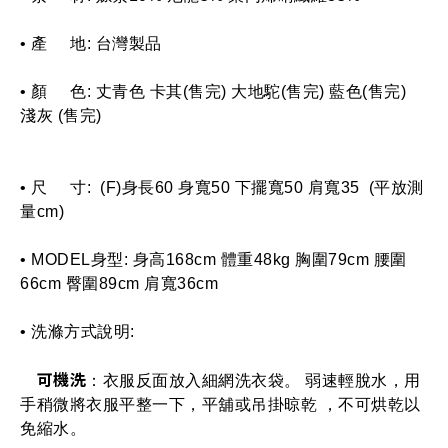
• 產     地: 台灣製品
• 顏     色: 
丈青色
卡其
(售完)
大地駝(售完)
藍色(售完)
淺灰
(售完)
• 尺     寸:  (F)身長60 身寬50 下擺寬50 肩寬35  (平放測
量cm)
• MODEL身型: 身高168cm 體重48kg 胸圍79cm 腰圍
66cm 臀圍89cm 肩寬36cm
•
 洗滌方式說明: 
可機洗
：衣服反面放入細網洗衣袋。 弱速輕脫水，用
手稍微將衣服平整一下，平舖或吊掛晾乾 ，不可烘乾以
免縮水。