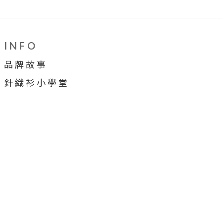
I N F O
品 牌 故 事
針 織 衫 小 學 堂
穿 搭 牆
合 作 提 案
顧 客 服 務
售 後 服 務
會 員 制 度
購 物 須 知