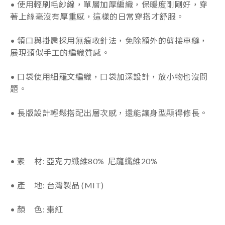
• 使用輕刷毛紗線，單層加厚編織，保暖度剛剛好，穿
著上絲毫沒有厚重感，這樣的日常穿搭才舒服。
• 領口與掛肩採用無痕收針法，免除額外的剪接車縫，
展現類似手工的編織質感。
• 口袋使用細羅文編織，口袋加深設計，放小物也沒問
題。
• 長版設計輕鬆搭配出層次感，還能讓身型顯得修長。
• 素 材: 亞克力纖維80% 尼龍纖維20%
• 產 地: 台灣製品 (MIT)
• 顏 色: 棗紅