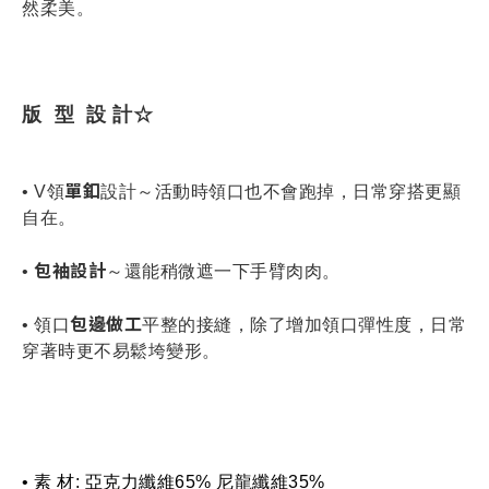
然柔美。
版  型  設 計☆
單釦
• V領
設計～活動時領口也不會跑掉，日常穿搭更顯
自在。
包袖設計
• 
～還能稍微遮一下手臂肉肉。
包邊做工
• 
領口
平整的接縫，除了增加領口彈性度，日常
穿著時更不易鬆垮變形。
• 素 材: 亞克力纖維65% 尼龍纖維35%