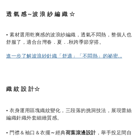
透 氣 感～波 浪 紗 編 織 ☆
• 素材選用乾爽感的波浪紗編織，透氣不悶熱，整個人也
舒服了，適合台灣春．夏．.秋跨季節穿搭。
進一步了解波浪紗針織「舒適」「不悶熱」的祕密...
織 紋 設 計☆
• 衣身運用區塊織紋變化
，三段落的挑洞技法，展現蕾絲
編織針織外套細緻質感。
• 
門襟＆袖口＆衣擺
～
經典
荷葉滾邊設計
，舉手投足間自