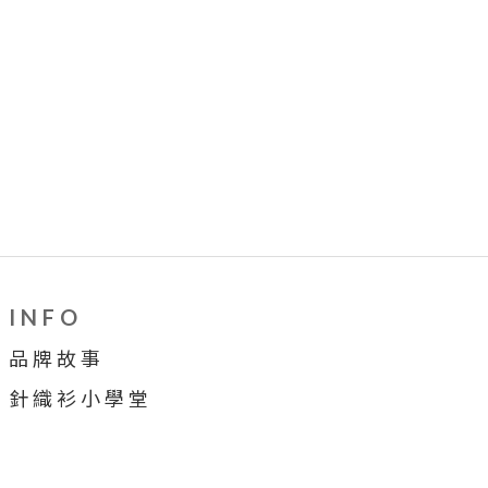
I N F O
品 牌 故 事
針 織 衫 小 學 堂
穿 搭 牆
合 作 提 案