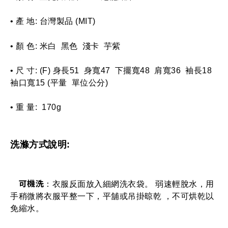
• 產 地: 台灣製品 (MIT)
• 顏 色: 米白  黑色  淺卡  芋紫       
• 尺 寸: (F) 身長51  身寬47  下擺寬48  肩寬36  袖長18 
袖口寬15 (平量  單位公分)
• 重 量:  170g   
洗滌方式說明: 
可機洗
：衣服反面放入細網洗衣袋。 弱速輕脫水，用
手稍微將衣服平整一下，平舖或吊掛晾乾 ，不可烘乾以
免縮水。