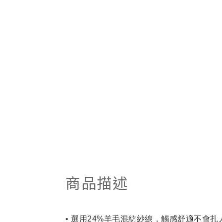
商品描述
• 選用24%羊毛混紡紗線，
觸感舒適不會扎