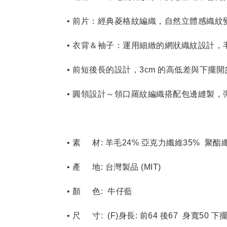
• 前片：經典菱格紋編織，自然立體感織紋
• 衣背＆袖子：運用
細緻的網狀織紋設計
，
• 前短後長的設計，3cm 的高低差與下
• 圓領設計～領口羅紋編織搭配包邊縫製
• 素     材: 羊毛24% 亞克力纖維35%  聚
• 產     地: 台灣製品 (MIT)
• 顏     色:  牛仔藍    
• 尺     寸:  (F)身長: 前64 後67  身寬50