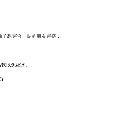
袖子想穿合一點的朋友穿搭．
烘乾以免縮水。
)