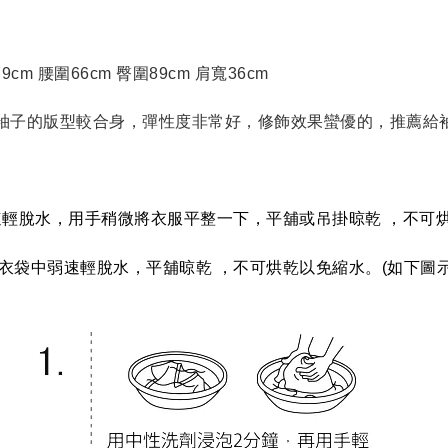
79cm 腰圍66cm 臀圍89cm 肩寬36cm 
，袖子的版型較合身，彈性度非常好，修飾效果蠻優的，推薦給
速輕脫水，用手稍微將衣服平整一下，平舖或吊掛晾乾 ，不可
衣袋中弱速輕脫水，平舖晾乾 ，不可烘乾以免縮水。(如下圖示