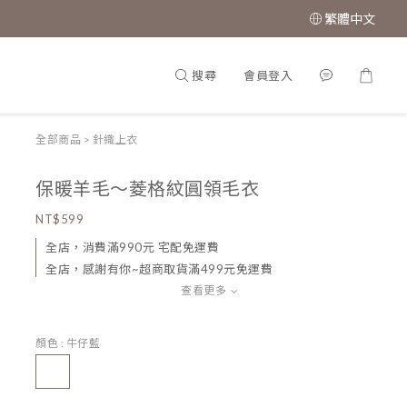
繁體中文
搜尋
會員登入
全部商品
>
針織上衣
保暖羊毛～菱格紋圓領毛衣
NT$599
全店，消費滿990元 宅配免運費
全店，感謝有你~超商取貨滿499元免運費
查看更多
顏色
: 牛仔藍