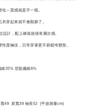
變化～質感就是不一樣。
毛衣穿起來就不會顯膨了。
擺開岔設計，配上褲裝就很有層次感。
，彈性度極佳，日常穿著更不易鬆垮變形。
酯纖維35% 尼龍纖維6% 
 下擺寬49  肩寬39 袖長52  (平放測量cm)