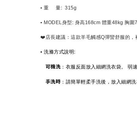
• 重     量:  315g  
• MODEL身型: 身高168cm 體重48kg 胸圍
❤️店長建議：這款羊毛觸感Q彈蠻舒服的
• 洗滌方式說明: 
可機洗
：衣服反面放入細網洗衣袋。 弱
手洗時
：請簡單輕柔手洗後，放入細網洗