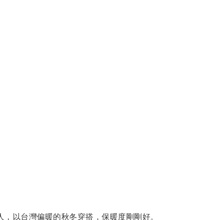
人
，以台灣偏暖的秋冬穿搭
，保暖度
剛剛好
。