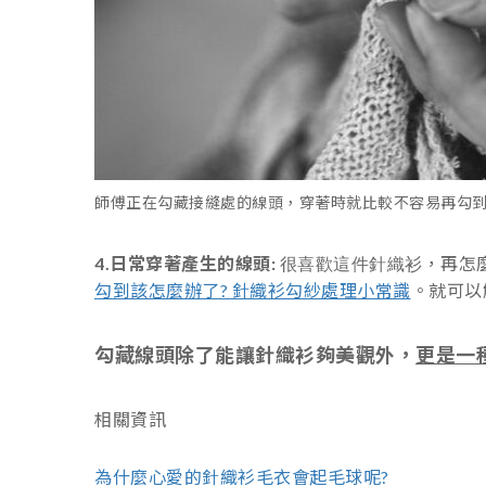
師傅正在勾藏接縫處的線頭
，穿著時就比較不容易再勾
4.日常穿著產生的線頭:
，再怎
很喜歡這件針織衫
勾到該怎麼辦了? 針織衫勾紗處理小常識
。就可以
勾藏線頭除了能讓針織衫夠美觀外
，
更是一
相關資訊
為什麼心愛的針織衫毛衣會起毛球呢?