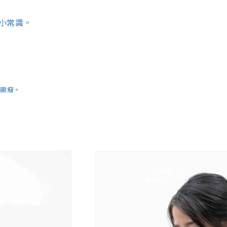
小常識。
能顯瘦。