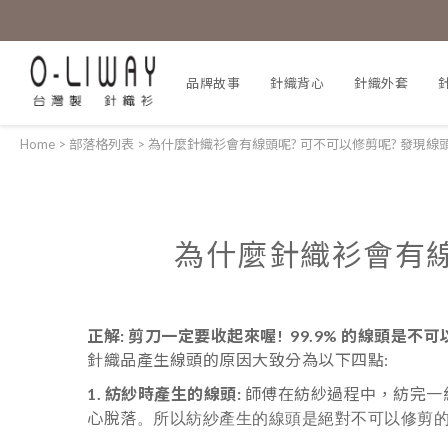
品牌故事
針織背心
針織外套
Home
>
部落格列表
>
為什麼針織衫會有線頭呢? 可不可以修剪呢? 發現線
為什麼針織衫會有線
正解: 剪刀一定要收起來喔! 99.9% 的線頭是
針織品產生線頭的原因大致分為以下四點:
1. 紡紗時產生的線頭:
師傅在紡紗過程中
，紡完一
心脫落
。所以紡紗產生的線頭是絕對不可以修剪