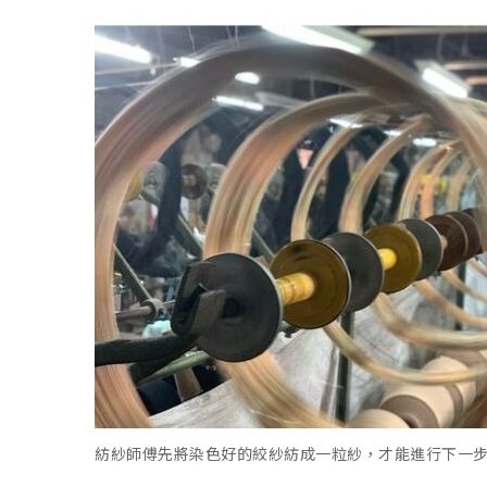
紡紗師傅先將染色好的絞紗紡成一粒紗
，才能進行下一