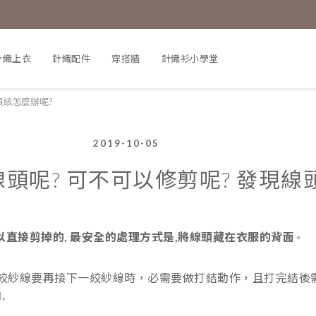
針織上衣
針織配件
穿搭牆
針織衫小學堂
頭該怎麼辦呢?
2019-10-05
頭呢? 可不可以修剪呢? 發現線
不可以直接剪掉的, 最安全的處理方式是,將線頭藏在衣服的背面
。
絞紗線要再接下一絞紗線時，必需要做打結動作，且打完結後需
的。