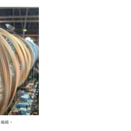
步編織
。