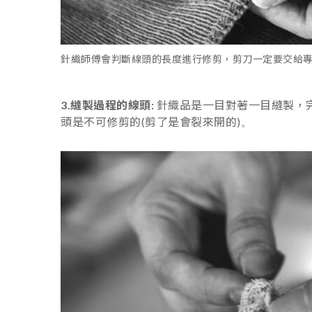
針織師傅會判斷線頭的長度進行修剪
，剪刀一定要交給
3.縫製過程的線頭:
針織品是一目對著一目縫製，
頭是不可修剪的(剪了是會裂來開的)
。