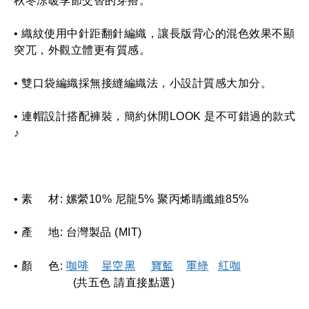
秋冬涼暖季節交替的穿搭。
• 織紋使用中針距翻針編織，讓長版背心的混色效果不顯
突兀，外觀立體更有質感。
• 雙口袋編織採無接縫編織法，小設計質感大加分。
• 連帽設計搭配褲裝
，
簡約休閒LOOK 是不可錯過的款式
♪
• 素     材: 嫘縈10% 尼龍5% 聚丙烯睛纖維85% 
• 產     地: 台灣製品 (MIT)
咖啡
星空黑
寶藍
軍綠
紅咖
• 顏     色: 
                   (共五色 請直接點選)