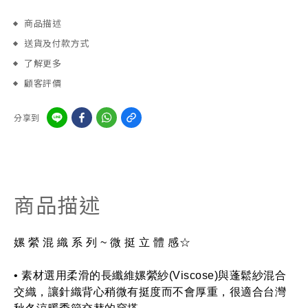
商品描述
送貨及付款方式
了解更多
顧客評價
分享到
商品描述
嫘 縈 混 織 系 列 ~ 微 挺 立 體 感☆
• 素材選用柔滑的長纖維嫘縈紗(Viscose)與蓬鬆紗混合
交織，讓針織背心稍微有挺度而不會厚重，很適合台灣