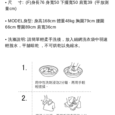
• 尺     寸:  (F)身長76 身寬50 下擺寬50 肩寬39  (平放測
量cm)
• MODEL身型: 身高168cm 體重48kg 胸圍79cm 腰圍
66cm 臀圍89cm 肩寬36cm
• 洗滌說明: 請簡單輕柔手洗後，放入細網洗衣袋中弱速
輕脫水，平舖晾乾 ，不可烘乾以免縮水。