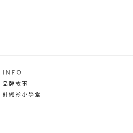
I N F O
品 牌 故 事
針 織 衫 小 學 堂
穿 搭 牆
合 作 提 案